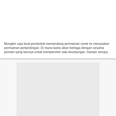
Mungkin saja buat penduduk memandang permainan ceme ini merupakan
permainan pertandingan. Di mana kamu akan berlaga dengan sesama
pemain yang lainnya untuk memperoleh satu keuntungan. Hampir serupa
seperti permainan domino kiu kiu atau judi Online poker...