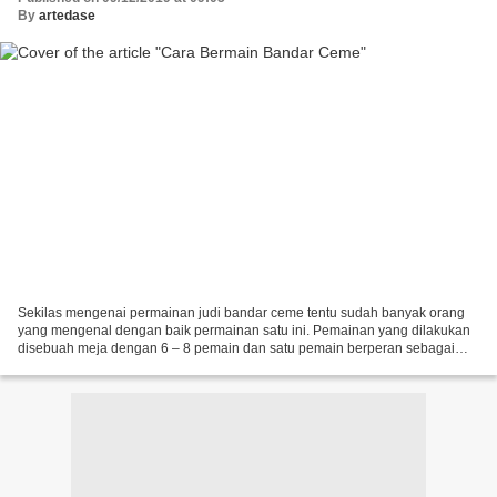
By
artedase
Sekilas mengenai permainan judi bandar ceme tentu sudah banyak orang
yang mengenal dengan baik permainan satu ini. Pemainan yang dilakukan
disebuah meja dengan 6 – 8 pemain dan satu pemain berperan sebagai
seorang bandar, maka tidak salah kalau permainan...