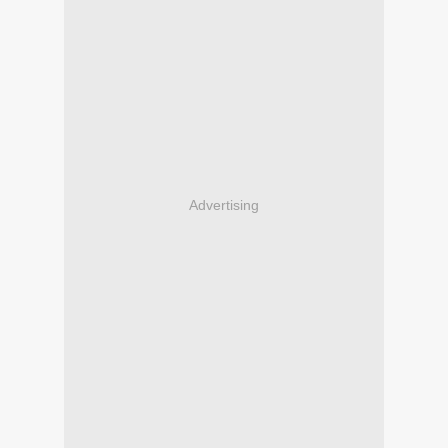
Advertising