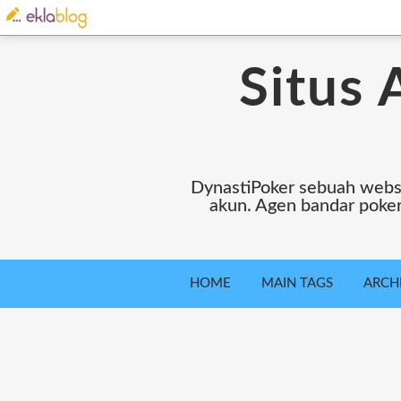
Situs 
DynastiPoker sebuah webs
akun. Agen bandar poke
HOME
MAIN TAGS
ARCH