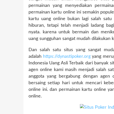
permainan yang menyediakan permainan
permainan kartu online ini semakin popul
kartu uang online bukan lagi salah sa
hiburan, tetapi telah menjadi ladang b
nyata. karena untuk bermain dan menik
uang sungguhan sangat mudah dilakukan ka
Dan salah satu situs yang sangat mud
adalah
https://dynastipoker.org
yang merup
Indonesia Uang Asli Terbaik dari banyak si
agen online kami masih menjadi salah sa
anggota yang bergabung dengan agen on
bersaing setiap hari untuk mencari keb
online ini. dan permainan kartu online y
online.