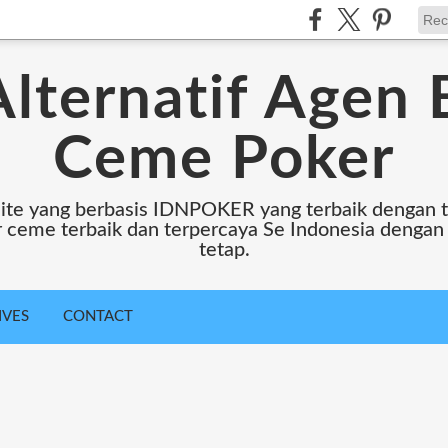
Alternatif Agen
Ceme Poker
ite yang berbasis IDNPOKER yang terbaik dengan t
r ceme terbaik dan terpercaya Se Indonesia dengan
tetap.
IVES
CONTACT