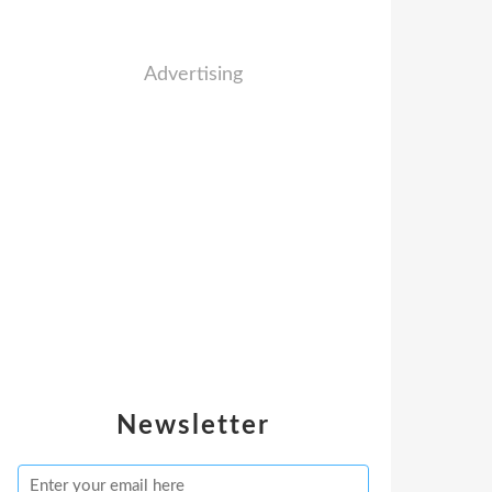
Advertising
Newsletter