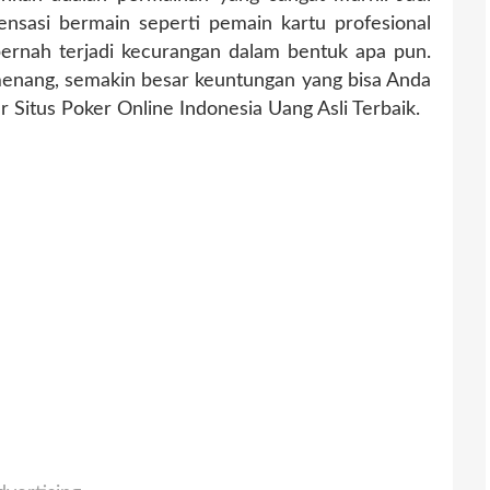
ensasi bermain seperti pemain kartu profesional
n pernah terjadi kecurangan dalam bentuk apa pun.
nang, semakin besar keuntungan yang bisa Anda
 Situs Poker Online Indonesia Uang Asli Terbaik.