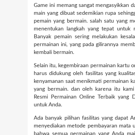
Game ini memang sangat mengasyikkan dan
main yang dibuat sedemikian rupa sehingg
pemain yang bermain. salah satu yang 
menentukan langkah yang tepat untuk 
Banyak pemain sering melakukan kesa
permainan ini, yang pada gilirannya me
kembali bermain.
Selain itu, kegembiraan permainan kartu 
harus didukung oleh fasilitas yang kualit
kenyamanan saat menikmati permainan kar
yang bermain. dan oleh karena itu kami
Resmi Permainan Online Terbaik yang Di
untuk Anda.
Ada banyak pilihan fasilitas yang dapat 
menyediakan metode pembayaran mata uan
bahwa semua permainan yang Anda main