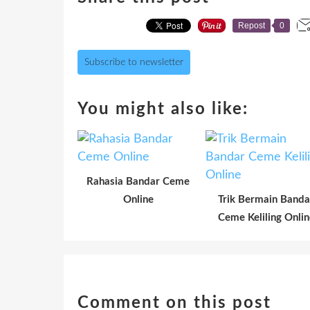
Repost
0
Subscribe to newsletter
You might also like:
Rahasia Bandar Ceme
Online
Trik Bermain Banda
Ceme Keliling Onlin
Comment on this post