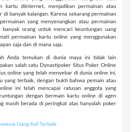
 kartu diinternet, menjadikan permainan atau
er di banyak kalangan. Karena sekarang permainan
tu permainan yang menyenangkan atau permainan
agi banyak orang untuk mencari keuntungan uang
mati permainan kartu online yang menggunakan
pan saja dan di mana saja.
ah Anda temukan di dunia maya ini tidak lain
akan salah satu Dynastipoker Situs Poker Online
tus online yang telah menyebar di dunia online ini,
tu yang terbaik, dengan bukti bahwa pemain atau
line ini telah mencapai ratusan anggota yang
eruntungan dengan bermain kartu online di agen
ang masih berada di peringkat atas hanyalah poker