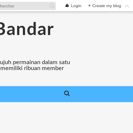
Login
+
Create my blog
 Bandar
ujuh permainan dalam satu
 memiliki ribuan member