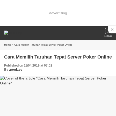
Advertising
MENU
Home
» Cara Memilih Taruhan Tepat Server Poker Online
Cara Memilih Taruhan Tepat Server Poker Online
Published on 11/04/2019 at 07:02
By
artedase