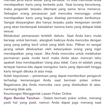
memiliki jenis kartu keluar yang berbeda. Ini bisa membuat Anda
mendapatkan kartu yang berbeda pula. Saat kurang beruntung,
maka janganlah terpaku ditempat yang sama terus menerus.
Sebagian orang penasaran jadi mencoba menunggu untuk
mendapatkan kartu yang bagus disetiap permainan berikutnya.
Sangat disayangkan jika hanya terpaku pada keegoisan sendiri
yang akan berdampak kekalahan karena kartu yang didapat tidak
sesuai.
Melakukan pemanasan terlebih dahulu. Saat Anda baru mulai
bersiap untuk bermain, alangkah baiknya Anda mencoba dengan
yang yang paling kecil untuk yang lebih dulu. Pilihan ini sangat
jarang sekali dikeluarkan oleh kebanyakan orang yang ingin
mendapatkan yang cepat. Jika Anda mencoba untuk melakukan
permainan pada mode kecil maka Anda akan mencari tahu
apakah bisa mendapatkan Uang atau tidak. Cara ini adalah yang
tertepat karena kita dapat mengukur kartu yang diperoleh hingga
kartu tengah dibuka di atas meja.
Itulah keputusan – penentuan yang dapat memberikan pengaruh
terhadap kemenangan Anda saat bermain poker online.
Bagaimana jika Anda mencoba cara yang disebutkan di atas,
memang tidak ada.
Keuntungan Menggertak Lawan Poker Online
Agen Bandar Taruhan
- Dalam bermain poker online, menang
pasti hal yang pasti, namun Anda dapat juga menang saat