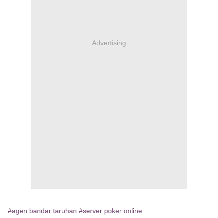
Advertising
#agen bandar taruhan
#server poker online