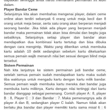
dapatkan sehingga anda harus memahami permainan ini lebih
dalam.
Player Bandar Ceme
Selanjutnya kita akan membahas mengenai player, dalam ceme
online akan terdiri sebanyak 6 orang untuk meja kecil dan 8
orang untuk meja besar, serta satu orang akan berperan menjadi
seorang bandar. Jika tidak ada player yang berperan menjadi
bandar maka permainan tidak akan bisa dimulai dan begitu juga
sebaliknya. Selanjutnya setiap player dan bandar akan
mendapatkan dua kombinasi kartu tertutup dan bisa dibuka
dengan cara mengintip. Waktu yang diberikan untuk membuka
kartu adalah 10 detik sedangkan sebelum kartu dikeluarkan
semua pemain wajib menaruh nilai bet sesuai dengan blind meja
tersebut.
Sistem Permainan
Nah kita lanjutnya ke sistem permainan judi bandar ceme,
setelah semua pemain sudah mendapatkan kartu maka sudah
tiba waktunya untuk mengadu kartu dengan kartu milik bandar.
Semua pemain wajib membuka kartu mereka dan bandar juga
membuka kartu miliknya. Kartu dengan nilai tertinggi dari kartu
bandar dianggap sebagai pemenang. Contoh player A : 8, player
B : 8, Player C : 3 dan Bandar : 7. Maka pemenangnya ada di
player A dan B, sedangkan player C kalah. Namun tidak akan
berlaku jika bandar dan player memiliki kartu sama misal 6 : 6