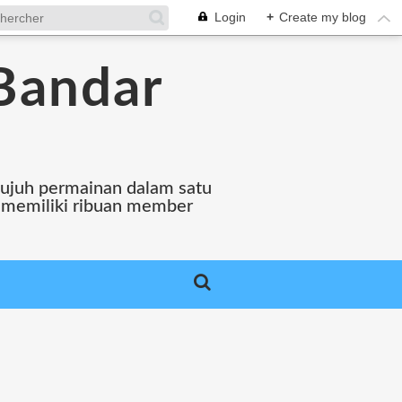
Login
+
Create my blog
 Bandar
ujuh permainan dalam satu
 memiliki ribuan member